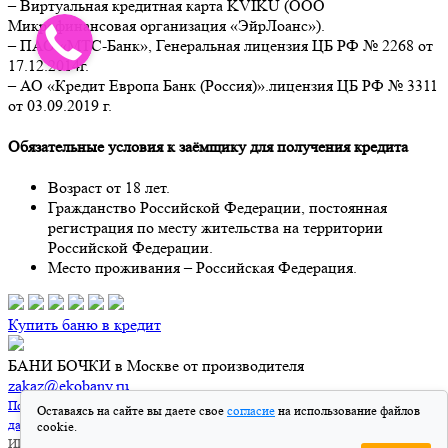
– Виртуальная кредитная карта KVIKU (ООО
Микрофинансовая организация «ЭйрЛоанс»).
– ПАО «МТС-Банк», Генеральная лицензия ЦБ РФ № 2268 от
17.12.2014г.
– АО «Кредит Европа Банк (Россия)».лицензия ЦБ РФ № 3311
от 03.09.2019 г.
Обязательные условия к заёмщику для получения кредита
Возраст от 18 лет.
Гражданство Российской Федерации, постоянная
регистрация по месту жительства на территории
Российской Федерации.
Место проживания – Российская Федерация.
Купить баню в кредит
БАНИ БОЧКИ в Москве от производителя
zakaz@ekobany.ru
Политика конфиденциальности
|
Согласие на обработку персональных
Оставаясь на сайте вы даете свое
согласие
на использование файлов
данных
cookie.
ИП Лупу Иван Иванович