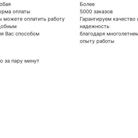
юбая
Более
орма оплаты
5000 заказов
ы можете оплатить работу
Гарантируем качество 
добным
надежность
ля Вас способом
благодаря многолетне
опыту работы
о за пару минут