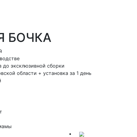
Я БОЧКА
й
зводстве
в до эксклюзивной сборки
вской области + установка за 1 день
й
т
 мамы